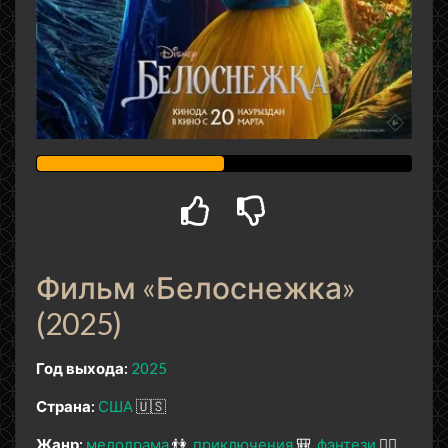
Фильм «Белоснежка»
(2025)
Год выхода:
2025
Страна:
США
🇺🇸
Жанр:
мелодрама
👫
приключения
🎒
фэнтези
🧝‍♂️