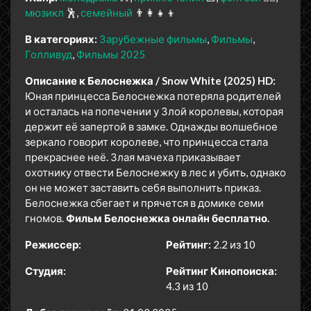
мюзикл
🕺
семейный
👨‍👩‍👧‍👦
В категориях:
Зарубежные фильмы
Фильмы
Голливуд
Фильмы 2025
Описание к Белоснежка / Snow White (2025) HD:
Юная принцесса Белоснежка потеряла родителей
и осталась на попечении у Злой королевы, которая
держит её запертой в замке. Однажды волшебное
зеркало говорит королеве, что принцесса стала
прекраснее неё. Злая мачеха приказывает
охотнику отвести Белоснежку в лес и убить, однако
он не может заставить себя выполнить приказ.
Белоснежка сбегает и прячется в домике семи
гномов.
Фильм Белоснежка онлайн бесплатно.
Режиссер:
Рейтинг:
2.2 из 10
Студия:
Рейтинг Кинопоиска:
4.3 из 10